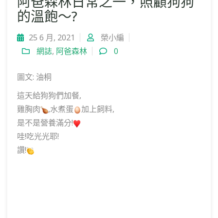
阿爸森林日常之一，照顧狗狗
的溫飽～?
25 6 月, 2021
榮小編
網誌
,
阿爸森林
0
圖文: 油桐
這天給狗狗們加餐,
雞胸肉
,水煮蛋
加上飼料,
是不是營養滿分!
哇!吃光光耶!
讚!