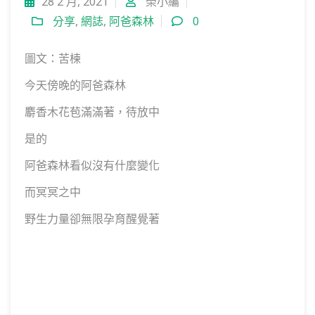
28 2 月, 2021
榮小編
分享
,
網誌
,
阿爸森林
0
圖文：苦楝
今天傍晚的阿爸森林
麝香木花苞滿滿著，待放中
是的
阿爸森林看似沒有什麼變化
而冥冥之中
野生力量卻無限孕育醒覺著