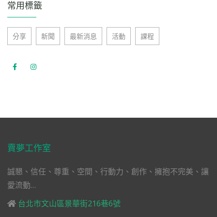
常用標籤
分享
新聞
最新消息
活動
課程
賣夢工作室
誠懇、信任、尊重、空間、行動力、創作、擁抱不完美、讓
愛流動…
台北市文山區景華街216巷6號